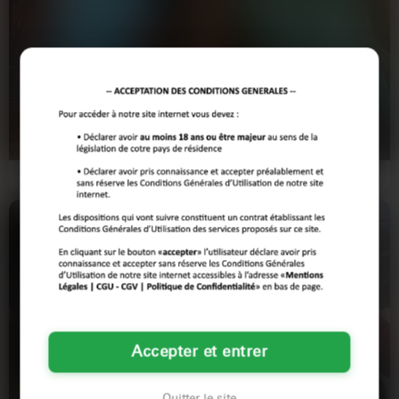
Plaisirs
Perpignan, j’ai
partagés à
besoin de me
savourer
défouler
PERPIGNAN
PERPIGNAN
ensemble
Besoin de chaleur humaine à
Salut ! Je m'appelle Sofia, 28 ans, et
Perpignan. Flirt sans lendemain, pas
je suis urbaniste. j'ai un boulot
de prise de tête…
prenant, une vie…
Accepter et entrer
Quitter le site