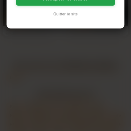
Avant que
Envie d’une nuit
l’hiver mordant
inoubliable ?
Quitter le site
ne gèle nos
NANCY
NANCY
sourires
Dimanche soir apaisé entre 21h et
Les potes l'ont poussée à se créer
minuit, je veux juste entendre
un compte ici. Au début, elle était
quelqu'un qui écoute la…
pas convaincue…
LES AUTRES VILLES DE
MEURTHE-ET-MOSELLE
Metz
LES PRINCIPALES VILLES
Paris
Marseille
Lyon
Toulouse
Nice
Nantes
Montpellier
Strasbourg
Bordeaux
Lille
Rennes
Reims
Toulon
Saint-Étienne
Le Havre