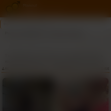
Plancul
L'envie, oui. Les excuses, non.
Plan Cul
>
Val-d'oise
>
Argenteuil
Plan Cul à Argenteuil — annonces récentes
10
Dernière connexion il y a 2h00
profils
T’as déjà galéré à trouver un plan cul à Argenteuil ? Entre les
applis qui te mettent en contact avec des gens à l’autre bout
du pays et les soirées où tu rentres bredouille, c’est pas
RENCONTRES PLAN CUL — ARGENTEUIL ET LE VAL-D'OISE
toujours simple. C’est souvent la même chose : tu swipes à
gogo mais rien de concret.Tu perds du temps, tes soirées
finissent devant Netflix au lieu d’être en bonne compagnie.
Combien de fois t’as espéré que ce soit la bonne personne
derrière l’écran pour finalement être déçu ? C’est vrai qu’on a
l’impression de passer notre vie à chercher sans jamais
trouver ce qu’on veut vraiment.Mais ici, c’est différent. Tu
tombes sur des profils réels, des gens qui sont dans le même