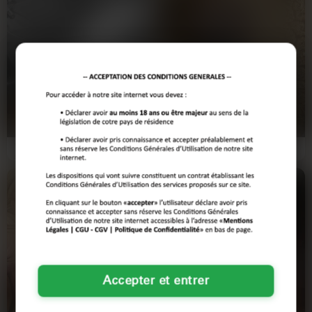
quatorze heures.Tente ta chance et vois comment ça se
passe.
Les nuits
Amour de la vie
marquent
à 64 ans
CLERMONT-FERRAND
CLERMONT-FERRAND
Y’a des soirs où une meuf
<pSalut le groupe ! Je débarque ici,
s’enflamme juste pour un mec pas
un peu comme une papillon dans
poussif et le temps d’un blanc…
une soirée techno…
Accepter et entrer